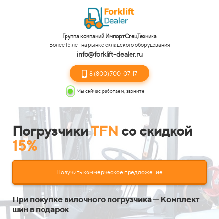
Группа компаний ИмпортСпецТехника
Более 15 лет на рынке складского оборудования
info@forklift-dealer.ru
8 (800) 700-07-17
Мы сейчас работаем, звоните
Погрузчики
TFN
со скидкой
15%
Получить коммерческое предложение
При покупке вилочного погрузчика — Комплект
шин в подарок