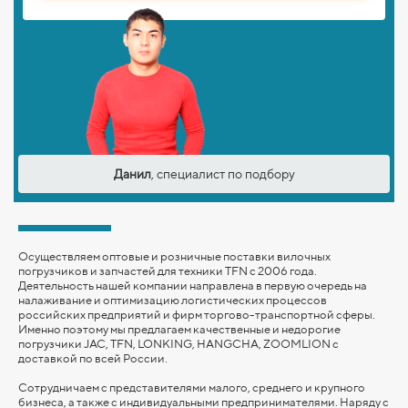
Данил
, специалист по подбору
Осуществляем оптовые и розничные поставки вилочных
погрузчиков и запчастей для техники TFN с 2006 года.
Деятельность нашей компании направлена в первую очередь на
налаживание и оптимизацию логистических процессов
российских предприятий и фирм торгово-транспортной сферы.
Именно поэтому мы предлагаем качественные и недорогие
погрузчики JAC, TFN, LONKING,
HANGCHA,
ZOOMLION
с
доставкой по всей России.
Сотрудничаем с представителями малого, среднего и крупного
бизнеса, а также с индивидуальными предпринимателями. Наряду с