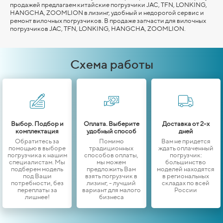
продажей предлагаем китайские погрузчики JAC, TFN, LONKING,
HANGCHA,
ZOOMLION
в лизинг, удобный и недорогой сервис и
ремонт вилочных погрузчиков. В продаже запчасти для вилочных
погрузчиков JAC, TFN, LONKING,
HANGCHA,
ZOOMLION
.
Схема работы
Выбор. Подбор и
Оплата. Выберите
Доставка от 2-х
комплектация
удобный способ
дней
Обратитесь за
Помимо
Вам не придется
помощью в выборе
традиционных
ждать оплаченный
погрузчика к нашим
способов оплаты,
погрузчик:
специалистам. Мы
мы можем
большинство
подберем модель
предложить Вам
моделей находятся
под Ваши
взять погрузчик в
в региональных
потребности, без
лизинг, - лучший
складах по всей
переплаты за
вариант для малого
России
лишнее!
бизнеса