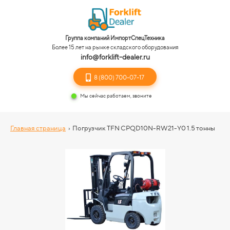
Группа компаний ИмпортСпецТехника
Более 15 лет на рынке складского оборудования
info@forklift-dealer.ru
8 (800) 700-07-17
Мы сейчас работаем, звоните
Главная страница
›
Погрузчик TFN CPQD10N-RW21-Y0 1.5 тонны