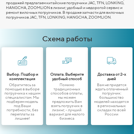
продажей предлагаем китайские погрузчики JAC, TFN, LONKING,
HANGCHA,
ZOOMLION
в лизинг, удобный и недорогой сервис и
ремонт вилочных погрузчиков. В продаже запчасти для вилочных
погрузчиков JAC, TFN, LONKING,
HANGCHA,
ZOOMLION
.
Схема работы
Выбор. Подбор и
Оплата. Выберите
Доставка от 2-х
комплектация
удобный способ
дней
Обратитесь за
Помимо
Вам не придется
помощью в выборе
традиционных
ждать оплаченный
погрузчика к нашим
способов оплаты,
погрузчик:
специалистам. Мы
мы можем
большинство
подберем модель
предложить Вам
моделей находятся
под Ваши
взять погрузчик в
в региональных
потребности, без
лизинг, - лучший
складах по всей
переплаты за
вариант для малого
России
лишнее!
бизнеса