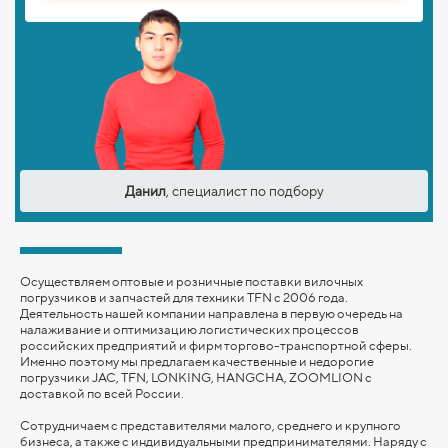
Данил
, специалист по подбору
Осуществляем оптовые и розничные поставки вилочных
погрузчиков и запчастей для техники TFN с 2006 года.
Деятельность нашей компании направлена в первую очередь на
налаживание и оптимизацию логистических процессов
российских предприятий и фирм торгово-транспортной сферы.
Именно поэтому мы предлагаем качественные и недорогие
погрузчики JAC, TFN, LONKING,
HANGCHA,
ZOOMLION
с
доставкой по всей России.
Сотрудничаем с представителями малого, среднего и крупного
бизнеса, а также с индивидуальными предпринимателями. Наряду с