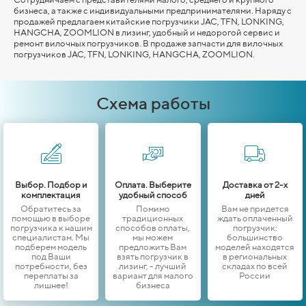
бизнеса, а также с индивидуальными предпринимателями. Наряду с
продажей предлагаем китайские погрузчики JAC, TFN, LONKING,
HANGCHA,
ZOOMLION
в лизинг, удобный и недорогой сервис и
ремонт вилочных погрузчиков. В продаже запчасти для вилочных
погрузчиков JAC, TFN, LONKING,
HANGCHA,
ZOOMLION
.
Схема работы
Выбор. Подбор и
Оплата. Выберите
Доставка от 2-х
комплектация
удобный способ
дней
Обратитесь за
Помимо
Вам не придется
помощью в выборе
традиционных
ждать оплаченный
погрузчика к нашим
способов оплаты,
погрузчик:
специалистам. Мы
мы можем
большинство
подберем модель
предложить Вам
моделей находятся
под Ваши
взять погрузчик в
в региональных
потребности, без
лизинг, - лучший
складах по всей
переплаты за
вариант для малого
России
лишнее!
бизнеса