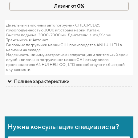
Лизинг от 0%
Дизельный вилочный автопогрузчик CHL CPCD25
грузоподъемностью 3000 кг; страна марки: Китай.
Высота подъема: 3000-7000 мм. Двигатель: Isuzu/Xichai.
Трансмиссия: Автомат
Вилочные погрузчики марки CHL производства ANHUI HELI в
наличии на складе.
Надежность, минимум затрат на эксплуатацию и длительный срок
службы вилочных погрузчиков марки CHL от мирового
производителя ANHUI HELI CO., LTD способствуют их быстрой
окупаемости.
Полные характеристики
Нужна консультация специалиста?