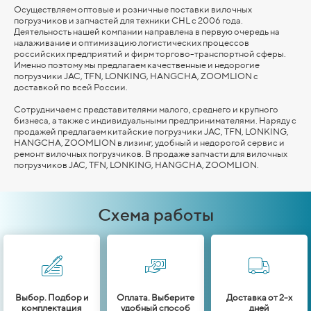
Осуществляем оптовые и розничные поставки вилочных
погрузчиков и запчастей для техники CHL с 2006 года.
Деятельность нашей компании направлена в первую очередь на
налаживание и оптимизацию логистических процессов
российских предприятий и фирм торгово-транспортной сферы.
Именно поэтому мы предлагаем качественные и недорогие
погрузчики JAC, TFN, LONKING,
HANGCHA,
ZOOMLION
с
доставкой по всей России.
Сотрудничаем с представителями малого, среднего и крупного
бизнеса, а также с индивидуальными предпринимателями. Наряду с
продажей предлагаем китайские погрузчики JAC, TFN, LONKING,
HANGCHA,
ZOOMLION
в лизинг, удобный и недорогой сервис и
ремонт вилочных погрузчиков. В продаже запчасти для вилочных
погрузчиков JAC, TFN, LONKING,
HANGCHA,
ZOOMLION
.
Схема работы
Выбор. Подбор и
Оплата. Выберите
Доставка от 2-х
комплектация
удобный способ
дней