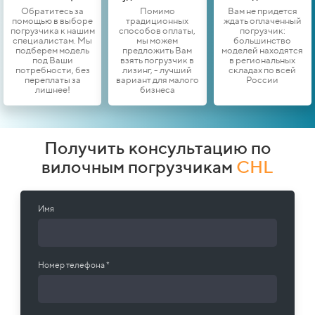
Обратитесь за
Помимо
Вам не придется
помощью в выборе
традиционных
ждать оплаченный
погрузчика к нашим
способов оплаты,
погрузчик:
специалистам. Мы
мы можем
большинство
подберем модель
предложить Вам
моделей находятся
под Ваши
взять погрузчик в
в региональных
потребности, без
лизинг, - лучший
складах по всей
переплаты за
вариант для малого
России
лишнее!
бизнеса
Получить консультацию по
вилочным погрузчикам
CHL
Имя
Номер телефона *