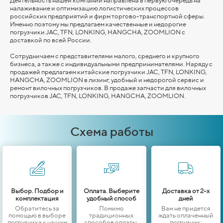
Деятельность нашей компании направлена в первую очередь на
налаживание и оптимизацию логистических процессов
российских предприятий и фирм торгово-транспортной сферы.
Именно поэтому мы предлагаем качественные и недорогие
погрузчики JAC, TFN, LONKING,
HANGCHA,
ZOOMLION
с
доставкой по всей России.
Сотрудничаем с представителями малого, среднего и крупного
бизнеса, а также с индивидуальными предпринимателями. Наряду с
продажей предлагаем китайские погрузчики JAC, TFN, LONKING,
HANGCHA,
ZOOMLION
в лизинг, удобный и недорогой сервис и
ремонт вилочных погрузчиков. В продаже запчасти для вилочных
погрузчиков JAC, TFN, LONKING,
HANGCHA,
ZOOMLION
.
Схема работы
Выбор. Подбор и
Оплата. Выберите
Доставка от 2-х
комплектация
удобный способ
дней
Обратитесь за
Помимо
Вам не придется
помощью в выборе
традиционных
ждать оплаченный
погрузчика к нашим
способов оплаты,
погрузчик: