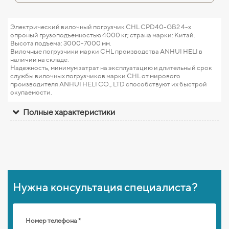
Электрический вилочный погрузчик CHL CPD40-GB2 4-х
опроный грузоподъемностью 4000 кг; страна марки: Китай.
Высота подъема: 3000-7000 мм.
Вилочные погрузчики марки CHL производства ANHUI HELI в
наличии на складе.
Надежность, минимум затрат на эксплуатацию и длительный срок
службы вилочных погрузчиков марки CHL от мирового
производителя ANHUI HELI CO., LTD способствуют их быстрой
окупаемости.
Полные характеристики
Нужна консультация специалиста?
Номер телефона *