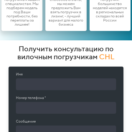
специалистам. Мы
мы можем
большинство
подберем модель
предложить Вам
моделей находятся
под Ваши
взять погрузчик в
в региональных
потребности, без
лизинг, - лучший
складах по всей
переплаты за
вариант для малого
России
лишнее!
бизнеса
Получить консультацию по
вилочным погрузчикам
CHL
Имя
Номер телефона *
Сообщение