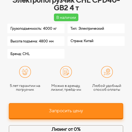
Электропогрузчик CHL CPD40-
GB2 4 т
В наличии
Грузоподъемность:
4000 кг
Тип:
Электрический
Страна: Китай
Высота подъема:
4800 мм
Бренд: CHL
5 лет гарантии на
Можно в аренду,
Любой удобный
погрузчик
лизинг, трейд-ин
способ оплаты
Запросить цену
Лизинг от 0%