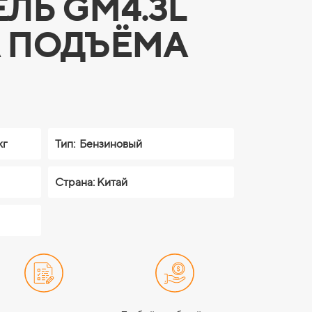
ЛЬ GM4.3L
 ПОДЪЁМА
кг
Тип:
Бензиновый
Страна: Китай