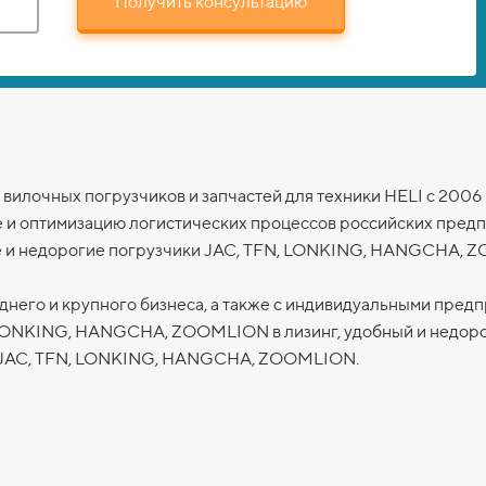
Получить консультацию
вилочных погрузчиков и запчастей для техники HELI с 2006
е и оптимизацию логистических процессов российских пред
 и недорогие погрузчики JAC, TFN, LONKING,
HANGCHA,
Z
днего и крупного бизнеса, а также с индивидуальными пред
 LONKING,
HANGCHA,
ZOOMLION
в лизинг, удобный и недор
 JAC, TFN, LONKING,
HANGCHA,
ZOOMLION
.