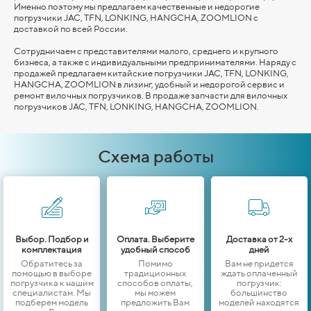
Именно поэтому мы предлагаем качественные и недорогие
погрузчики JAC, TFN, LONKING,
HANGCHA,
ZOOMLION
с
доставкой по всей России.
Сотрудничаем с представителями малого, среднего и крупного
бизнеса, а также с индивидуальными предпринимателями. Наряду с
продажей предлагаем китайские погрузчики JAC, TFN, LONKING,
HANGCHA,
ZOOMLION
в лизинг, удобный и недорогой сервис и
ремонт вилочных погрузчиков. В продаже запчасти для вилочных
погрузчиков JAC, TFN, LONKING,
HANGCHA,
ZOOMLION
.
Схема работы
Выбор. Подбор и
Оплата. Выберите
Доставка от 2-х
комплектация
удобный способ
дней
Обратитесь за
Помимо
Вам не придется
помощью в выборе
традиционных
ждать оплаченный
погрузчика к нашим
способов оплаты,
погрузчик:
специалистам. Мы
мы можем
большинство
подберем модель
предложить Вам
моделей находятся