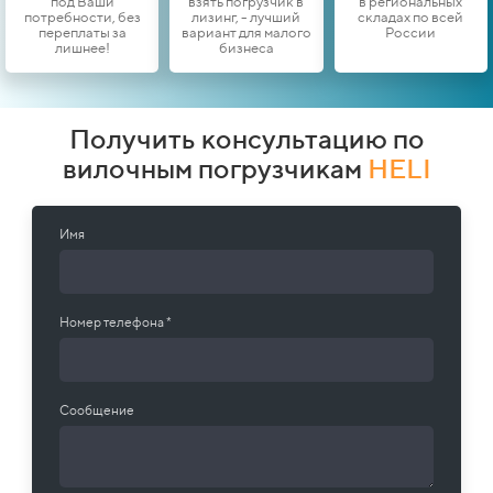
под Ваши
взять погрузчик в
в региональных
потребности, без
лизинг, - лучший
складах по всей
переплаты за
вариант для малого
России
лишнее!
бизнеса
Получить консультацию по
вилочным погрузчикам
HELI
Имя
Номер телефона *
Сообщение