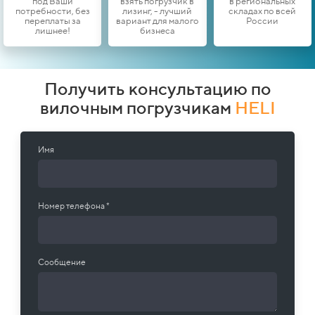
под Ваши
взять погрузчик в
в региональных
потребности, без
лизинг, - лучший
складах по всей
переплаты за
вариант для малого
России
лишнее!
бизнеса
Получить консультацию по
вилочным погрузчикам
HELI
Имя
Номер телефона *
Сообщение