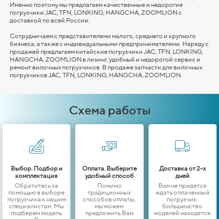
Именно поэтому мы предлагаем качественные и недорогие
погрузчики JAC, TFN, LONKING,
HANGCHA,
ZOOMLION
с
доставкой по всей России.
Сотрудничаем с представителями малого, среднего и крупного
бизнеса, а также с индивидуальными предпринимателями. Наряду с
продажей предлагаем китайские погрузчики JAC, TFN, LONKING,
HANGCHA,
ZOOMLION
в лизинг, удобный и недорогой сервис и
ремонт вилочных погрузчиков. В продаже запчасти для вилочных
погрузчиков JAC, TFN, LONKING,
HANGCHA,
ZOOMLION
.
Схема работы
Выбор. Подбор и
Оплата. Выберите
Доставка от 2-х
комплектация
удобный способ
дней
Обратитесь за
Помимо
Вам не придется
помощью в выборе
традиционных
ждать оплаченный
погрузчика к нашим
способов оплаты,
погрузчик:
специалистам. Мы
мы можем
большинство
подберем модель
предложить Вам
моделей находятся