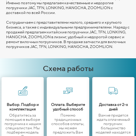
Именно поэтому мы предлагаем качественные и недорогие
погрузчики JAC, TFN, LONKING,
HANGCHA,
ZOOMLION
с
доставкой по всей России.
Сотрудничаем с представителями малого, среднего и крупного
бизнеса, а также с индивидуальными предпринимателями. Наряду с
продажей предлагаем китайские погрузчики JAC, TFN, LONKING,
HANGCHA,
ZOOMLION
в лизинг, удобный и недорогой сервис и
ремонт вилочных погрузчиков. В продаже запчасти для вилочных
погрузчиков JAC, TFN, LONKING,
HANGCHA,
ZOOMLION
.
Схема работы
Выбор. Подбор и
Оплата. Выберите
Доставка от 2-х
комплектация
удобный способ
дней
Обратитесь за
Помимо
Вам не придется
помощью в выборе
традиционных
ждать оплаченный
погрузчика к нашим
способов оплаты,
погрузчик:
специалистам. Мы
мы можем
большинство
подберем модель
предложить Вам
моделей находятся