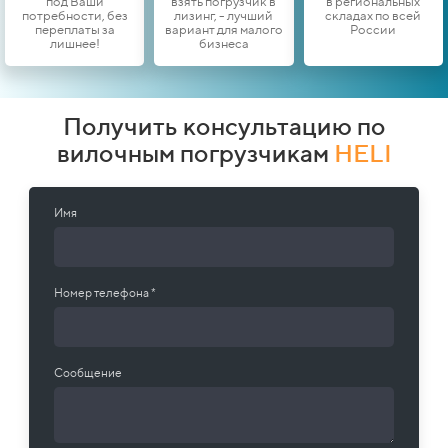
под Ваши
взять погрузчик в
в региональных
потребности, без
лизинг, - лучший
складах по всей
переплаты за
вариант для малого
России
лишнее!
бизнеса
Получить консультацию по
вилочным погрузчикам
HELI
Имя
Номер телефона *
Сообщение