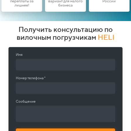
переплаты за
вариант для малого
России
лишнее!
бизнеса
Получить консультацию по
вилочным погрузчикам
HELI
Имя
Номер телефона *
Сообщение