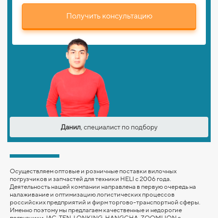
Получить консультацию
Данил
, специалист по подбору
Осуществляем оптовые и розничные поставки вилочных
погрузчиков и запчастей для техники HELI с 2006 года.
Деятельность нашей компании направлена в первую очередь на
налаживание и оптимизацию логистических процессов
российских предприятий и фирм торгово-транспортной сферы.
Именно поэтому мы предлагаем качественные и недорогие
погрузчики JAC, TFN, LONKING,
HANGCHA,
ZOOMLION
с