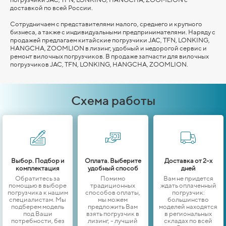
доставкой по всей России.
Сотрудничаем с представителями малого, среднего и крупного
бизнеса, а также с индивидуальными предпринимателями. Наряду с
продажей предлагаем китайские погрузчики JAC, TFN, LONKING,
HANGCHA,
ZOOMLION
в лизинг, удобный и недорогой сервис и
ремонт вилочных погрузчиков. В продаже запчасти для вилочных
погрузчиков JAC, TFN, LONKING,
HANGCHA,
ZOOMLION
.
Схема работы
Выбор. Подбор и
Оплата. Выберите
Доставка от 2-х
комплектация
удобный способ
дней
Обратитесь за
Помимо
Вам не придется
помощью в выборе
традиционных
ждать оплаченный
погрузчика к нашим
способов оплаты,
погрузчик:
специалистам. Мы
мы можем
большинство
подберем модель
предложить Вам
моделей находятся
под Ваши
взять погрузчик в
в региональных
потребности, без
лизинг, - лучший
складах по всей