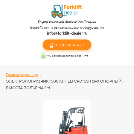
Группа компаний ИмпортСпецТехника
Более 15 лет на рынке складского оборудования
info@forklift-dealer.ru
8 (800) 700-07-17
Мы сейчас работаем, звоните
Главная страница
›
ЭЛЕКТРОПОГРУЗЧИК 1500 КГ HELI CPD15SH (3-Х ОПОРНЫЙ)
ВЫСОТА ПОДЪЁМА 3М