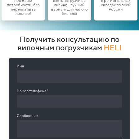
под Ваши
взять погрузчик в
в региональных
потребности, без
лизинг, - лучший
складах по всей
переплаты за
вариант для малого
России
лишнее!
бизнеса
Получить консультацию по
вилочным погрузчикам
HELI
Имя
Номер телефона *
Сообщение