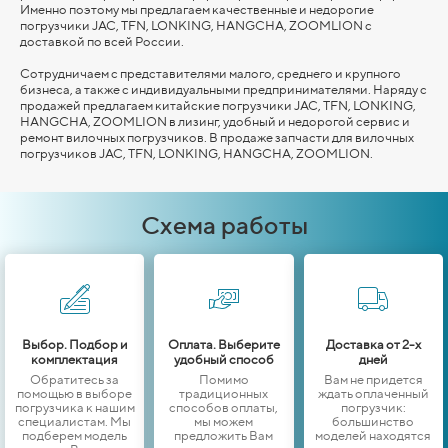
Именно поэтому мы предлагаем качественные и недорогие
погрузчики JAC, TFN, LONKING,
HANGCHA,
ZOOMLION
с
доставкой по всей России.
Сотрудничаем с представителями малого, среднего и крупного
бизнеса, а также с индивидуальными предпринимателями. Наряду с
продажей предлагаем китайские погрузчики JAC, TFN, LONKING,
HANGCHA,
ZOOMLION
в лизинг, удобный и недорогой сервис и
ремонт вилочных погрузчиков. В продаже запчасти для вилочных
погрузчиков JAC, TFN, LONKING,
HANGCHA,
ZOOMLION
.
Схема работы
Выбор. Подбор и
Оплата. Выберите
Доставка от 2-х
комплектация
удобный способ
дней
Обратитесь за
Помимо
Вам не придется
помощью в выборе
традиционных
ждать оплаченный
погрузчика к нашим
способов оплаты,
погрузчик:
специалистам. Мы
мы можем
большинство
подберем модель
предложить Вам
моделей находятся