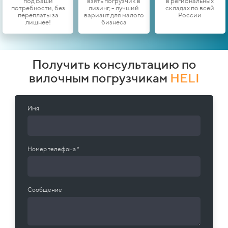
под Ваши
взять погрузчик в
в региональных
потребности, без
лизинг, - лучший
складах по всей
переплаты за
вариант для малого
России
лишнее!
бизнеса
Получить консультацию по
вилочным погрузчикам
HELI
Имя
Номер телефона *
Сообщение