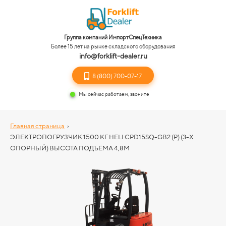
Группа компаний ИмпортСпецТехника
Более 15 лет на рынке складского оборудования
info@forklift-dealer.ru
8 (800) 700-07-17
Мы сейчас работаем, звоните
Главная страница
›
ЭЛЕКТРОПОГРУЗЧИК 1500 КГ HELI CPD15SQ-GB2 (P) (3-Х
ОПОРНЫЙ) ВЫСОТА ПОДЪЁМА 4,8М