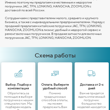
Именно поэтому мы предлагаем качественные и недорогие
погрузчики JAC, TFN, LONKING,
HANGCHA,
ZOOMLION
с
доставкой по всей России.
Сотрудничаем с представителями малого, среднего и крупного
бизнеса, а также с индивидуальными предпринимателями. Наряду с
продажей предлагаем китайские погрузчики JAC, TFN, LONKING,
HANGCHA,
ZOOMLION
в лизинг, удобный и недорогой сервис и
ремонт вилочных погрузчиков. В продаже запчасти для вилочных
погрузчиков JAC, TFN, LONKING,
HANGCHA,
ZOOMLION
.
Схема работы
Выбор. Подбор и
Оплата. Выберите
Доставка от 2-х
комплектация
удобный способ
дней
Обратитесь за
Помимо
Вам не придется
помощью в выборе
традиционных
ждать оплаченный
погрузчика к нашим
способов оплаты,
погрузчик:
специалистам. Мы
мы можем
большинство
подберем модель
предложить Вам
моделей находятся