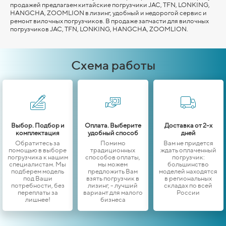
продажей предлагаем китайские погрузчики JAC, TFN, LONKING,
HANGCHA,
ZOOMLION
в лизинг, удобный и недорогой сервис и
ремонт вилочных погрузчиков. В продаже запчасти для вилочных
погрузчиков JAC, TFN, LONKING,
HANGCHA,
ZOOMLION
.
Схема работы
Выбор. Подбор и
Оплата. Выберите
Доставка от 2-х
комплектация
удобный способ
дней
Обратитесь за
Помимо
Вам не придется
помощью в выборе
традиционных
ждать оплаченный
погрузчика к нашим
способов оплаты,
погрузчик:
специалистам. Мы
мы можем
большинство
подберем модель
предложить Вам
моделей находятся
под Ваши
взять погрузчик в
в региональных
потребности, без
лизинг, - лучший
складах по всей
переплаты за
вариант для малого
России
лишнее!
бизнеса