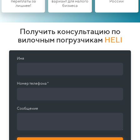
переплаты за
вариант для малого
России
лишнее!
бизнеса
Получить консультацию по
вилочным погрузчикам
HELI
Имя
Номер телефона *
Сообщение