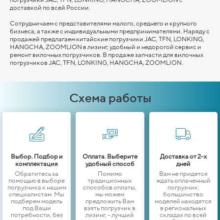
доставкой по всей России.
Сотрудничаем с представителями малого, среднего и крупного
бизнеса, а также с индивидуальными предпринимателями. Наряду с
продажей предлагаем китайские погрузчики JAC, TFN, LONKING,
HANGCHA,
ZOOMLION
в лизинг, удобный и недорогой сервис и
ремонт вилочных погрузчиков. В продаже запчасти для вилочных
погрузчиков JAC, TFN, LONKING,
HANGCHA,
ZOOMLION
.
Схема работы
Выбор. Подбор и
Оплата. Выберите
Доставка от 2-х
комплектация
удобный способ
дней
Обратитесь за
Помимо
Вам не придется
помощью в выборе
традиционных
ждать оплаченный
погрузчика к нашим
способов оплаты,
погрузчик:
специалистам. Мы
мы можем
большинство
подберем модель
предложить Вам
моделей находятся
под Ваши
взять погрузчик в
в региональных
потребности, без
лизинг, - лучший
складах по всей