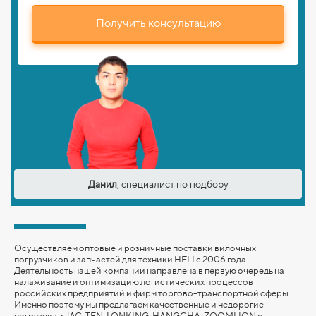
Получить консультацию
Данил
, специалист по подбору
Осуществляем оптовые и розничные поставки вилочных
погрузчиков и запчастей для техники HELI с 2006 года.
Деятельность нашей компании направлена в первую очередь на
налаживание и оптимизацию логистических процессов
российских предприятий и фирм торгово-транспортной сферы.
Именно поэтому мы предлагаем качественные и недорогие
погрузчики JAC, TFN, LONKING,
HANGCHA,
ZOOMLION
с