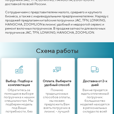
доставкой по всей России.
Сотрудничаем с представителями малого, среднего и крупного
бизнеса, а также с индивидуальными предпринимателями. Наряду с
продажей предлагаем китайские погрузчики JAC, TFN, LONKING,
HANGCHA,
ZOOMLION
в лизинг, удобный и недорогой сервис и
ремонт вилочных погрузчиков. В продаже запчасти для вилочных
погрузчиков JAC, TFN, LONKING,
HANGCHA,
ZOOMLION
.
Схема работы
Выбор. Подбор и
Оплата. Выберите
Доставка от 2-х
комплектация
удобный способ
дней
Обратитесь за
Помимо
Вам не придется
помощью в выборе
традиционных
ждать оплаченный
погрузчика к нашим
способов оплаты,
погрузчик:
специалистам. Мы
мы можем
большинство
подберем модель
предложить Вам
моделей находятся
под Ваши
взять погрузчик в
в региональных
потребности, без
лизинг, - лучший
складах по всей