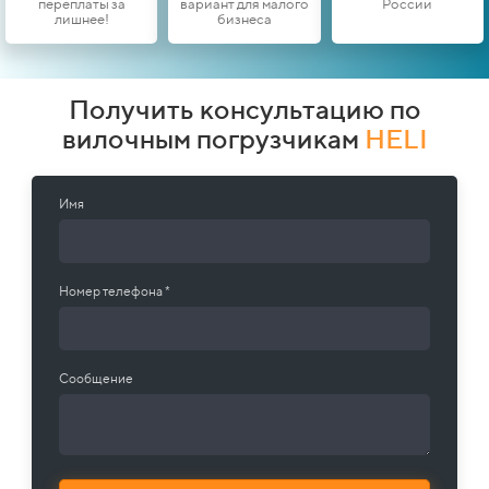
переплаты за
вариант для малого
России
лишнее!
бизнеса
Получить консультацию по
вилочным погрузчикам
HELI
Имя
Номер телефона *
Сообщение