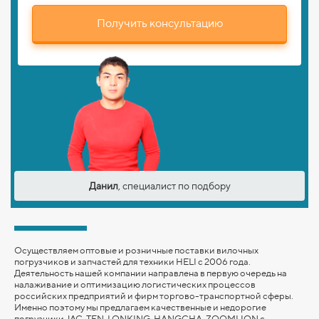
Получить консультацию
Данил
, специалист по подбору
Осуществляем оптовые и розничные поставки вилочных
погрузчиков и запчастей для техники HELI с 2006 года.
Деятельность нашей компании направлена в первую очередь на
налаживание и оптимизацию логистических процессов
российских предприятий и фирм торгово-транспортной сферы.
Именно поэтому мы предлагаем качественные и недорогие
погрузчики JAC, TFN, LONKING,
HANGCHA,
ZOOMLION
с