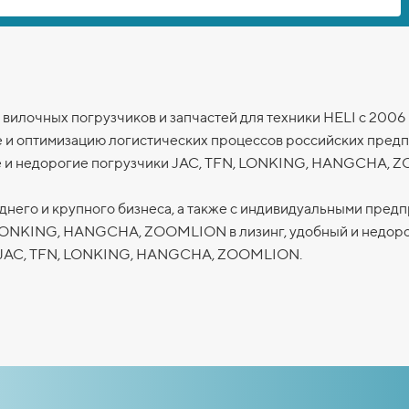
вилочных погрузчиков и запчастей для техники HELI с 2006
е и оптимизацию логистических процессов российских пред
 и недорогие погрузчики JAC, TFN, LONKING,
HANGCHA,
Z
днего и крупного бизнеса, а также с индивидуальными пред
 LONKING,
HANGCHA,
ZOOMLION
в лизинг, удобный и недор
 JAC, TFN, LONKING,
HANGCHA,
ZOOMLION
.