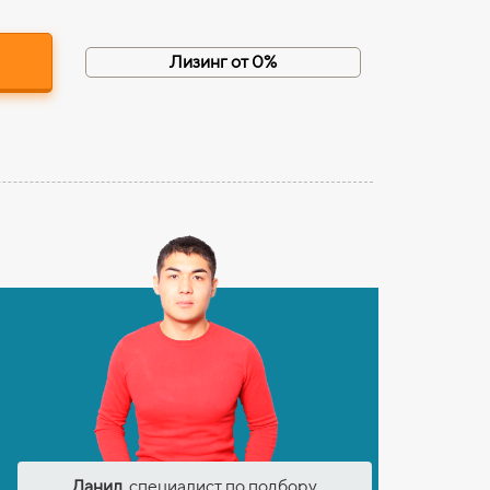
Лизинг от 0%
Данил
, специалист по подбору