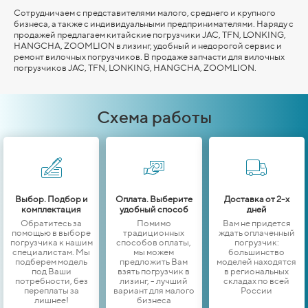
Сотрудничаем с представителями малого, среднего и крупного
бизнеса, а также с индивидуальными предпринимателями. Наряду с
продажей предлагаем китайские погрузчики JAC, TFN, LONKING,
HANGCHA,
ZOOMLION
в лизинг, удобный и недорогой сервис и
ремонт вилочных погрузчиков. В продаже запчасти для вилочных
погрузчиков JAC, TFN, LONKING,
HANGCHA,
ZOOMLION
.
Схема работы
Выбор. Подбор и
Оплата. Выберите
Доставка от 2-х
комплектация
удобный способ
дней
Обратитесь за
Помимо
Вам не придется
помощью в выборе
традиционных
ждать оплаченный
погрузчика к нашим
способов оплаты,
погрузчик:
специалистам. Мы
мы можем
большинство
подберем модель
предложить Вам
моделей находятся
под Ваши
взять погрузчик в
в региональных
потребности, без
лизинг, - лучший
складах по всей
переплаты за
вариант для малого
России
лишнее!
бизнеса