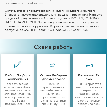
доставкой по всей России.
Сотрудничаем с представителями малого, среднего и крупного
бизнеса, а также с индивидуальными предпринимателями. Наряду с
продажей предлагаем китайские погрузчики JAC, TFN, LONKING,
HANGCHA,
ZOOMLION
в лизинг, удобный и недорогой сервис и
ремонт вилочных погрузчиков. В продаже запчасти для вилочных
погрузчиков JAC, TFN, LONKING,
HANGCHA,
ZOOMLION
.
Схема работы
Выбор. Подбор и
Оплата. Выберите
Доставка от 2-х
комплектация
удобный способ
дней
Обратитесь за
Помимо
Вам не придется
помощью в выборе
традиционных
ждать оплаченный
погрузчика к нашим
способов оплаты,
погрузчик:
специалистам. Мы
мы можем
большинство
подберем модель
предложить Вам
моделей находятся
под Ваши
взять погрузчик в
в региональных
потребности, без
лизинг, - лучший
складах по всей