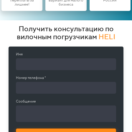
переплаты за
вариант для малого
России
лишнее!
бизнеса
Получить консультацию по
вилочным погрузчикам
HELI
Имя
Номер телефона *
Сообщение