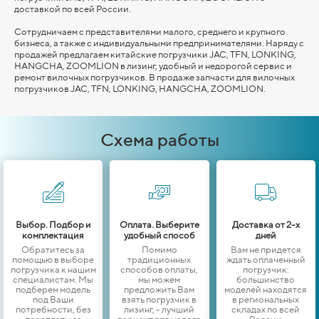
доставкой по всей России.
Сотрудничаем с представителями малого, среднего и крупного
бизнеса, а также с индивидуальными предпринимателями. Наряду с
продажей предлагаем китайские погрузчики JAC, TFN, LONKING,
HANGCHA,
ZOOMLION
в лизинг, удобный и недорогой сервис и
ремонт вилочных погрузчиков. В продаже запчасти для вилочных
погрузчиков JAC, TFN, LONKING,
HANGCHA,
ZOOMLION
.
Схема работы
Выбор. Подбор и
Оплата. Выберите
Доставка от 2-х
комплектация
удобный способ
дней
Обратитесь за
Помимо
Вам не придется
помощью в выборе
традиционных
ждать оплаченный
погрузчика к нашим
способов оплаты,
погрузчик:
специалистам. Мы
мы можем
большинство
подберем модель
предложить Вам
моделей находятся
под Ваши
взять погрузчик в
в региональных
потребности, без
лизинг, - лучший
складах по всей