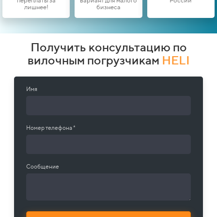
переплаты за
вариант для малого
России
лишнее!
бизнеса
Получить консультацию по
вилочным погрузчикам
HELI
Имя
Номер телефона *
Сообщение