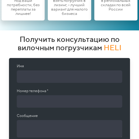
под Ваши
взять погрузчик в
в региональных
потребности, без
лизинг, - лучший
складах по всей
переплаты за
вариант для малого
России
лишнее!
бизнеса
Получить консультацию по
вилочным погрузчикам
HELI
Имя
Номер телефона *
Сообщение