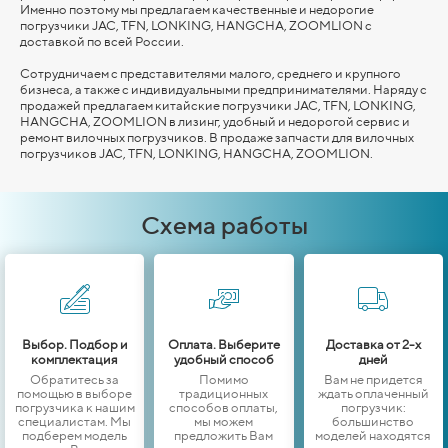
Именно поэтому мы предлагаем качественные и недорогие
погрузчики JAC, TFN, LONKING,
HANGCHA,
ZOOMLION
с
доставкой по всей России.
Сотрудничаем с представителями малого, среднего и крупного
бизнеса, а также с индивидуальными предпринимателями. Наряду с
продажей предлагаем китайские погрузчики JAC, TFN, LONKING,
HANGCHA,
ZOOMLION
в лизинг, удобный и недорогой сервис и
ремонт вилочных погрузчиков. В продаже запчасти для вилочных
погрузчиков JAC, TFN, LONKING,
HANGCHA,
ZOOMLION
.
Схема работы
Выбор. Подбор и
Оплата. Выберите
Доставка от 2-х
комплектация
удобный способ
дней
Обратитесь за
Помимо
Вам не придется
помощью в выборе
традиционных
ждать оплаченный
погрузчика к нашим
способов оплаты,
погрузчик:
специалистам. Мы
мы можем
большинство
подберем модель
предложить Вам
моделей находятся