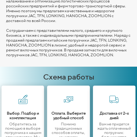
налаживание и оптимизацию логистических процессов
российских предприятий и фирм торгово-транспортной сферы.
Именно поэтому мы предлагаем качественные и недорогие
погрузчики JAC, TFN, LONKING,
HANGCHA,
ZOOMLION
с
доставкой по всей России.
Сотрудничаем с представителями малого, среднего и крупного
бизнеса, а также с индивидуальными предпринимателями. Наряду с
продажей предлагаем китайские погрузчики JAC, TFN, LONKING,
HANGCHA,
ZOOMLION
в лизинг, удобный и недорогой сервис и
ремонт вилочных погрузчиков. В продаже запчасти для вилочных
погрузчиков JAC, TFN, LONKING,
HANGCHA,
ZOOMLION
.
Схема работы
Выбор. Подбор и
Оплата. Выберите
Доставка от 2-х
комплектация
удобный способ
дней
Обратитесь за
Помимо
Вам не придется
помощью в выборе
традиционных
ждать оплаченный
погрузчика к нашим
способов оплаты,
погрузчик:
специалистам. Мы
мы можем
большинство