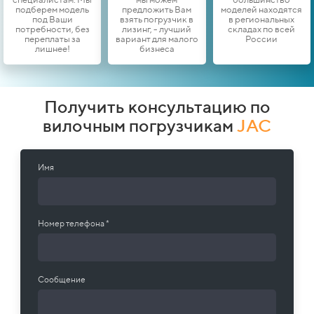
подберем модель
предложить Вам
моделей находятся
под Ваши
взять погрузчик в
в региональных
потребности, без
лизинг, - лучший
складах по всей
переплаты за
вариант для малого
России
лишнее!
бизнеса
Получить консультацию по
вилочным погрузчикам
JAC
Имя
Номер телефона *
Сообщение