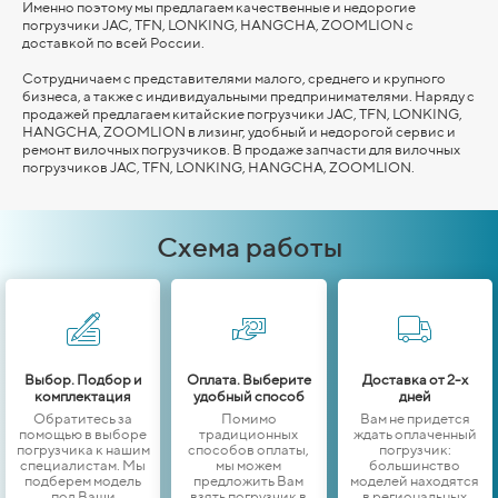
Именно поэтому мы предлагаем качественные и недорогие
погрузчики JAC, TFN, LONKING,
HANGCHA,
ZOOMLION
с
доставкой по всей России.
Сотрудничаем с представителями малого, среднего и крупного
бизнеса, а также с индивидуальными предпринимателями. Наряду с
продажей предлагаем китайские погрузчики JAC, TFN, LONKING,
HANGCHA,
ZOOMLION
в лизинг, удобный и недорогой сервис и
ремонт вилочных погрузчиков. В продаже запчасти для вилочных
погрузчиков JAC, TFN, LONKING,
HANGCHA,
ZOOMLION
.
Схема работы
Выбор. Подбор и
Оплата. Выберите
Доставка от 2-х
комплектация
удобный способ
дней
Обратитесь за
Помимо
Вам не придется
помощью в выборе
традиционных
ждать оплаченный
погрузчика к нашим
способов оплаты,
погрузчик:
специалистам. Мы
мы можем
большинство
подберем модель
предложить Вам
моделей находятся
под Ваши
взять погрузчик в
в региональных