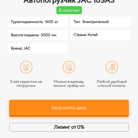
Автопогрузчик JAC 16SA3
В наличии
Грузоподъемность:
1600 кг
Тип:
Электрический
Страна: Китай
Высота подъема:
3000 мм
Бренд: JAC
5 лет гарантии на
Можно в аренду,
Любой удобный
погрузчик
лизинг, трейд-ин
способ оплаты
Запросить цену
Лизинг от 0%