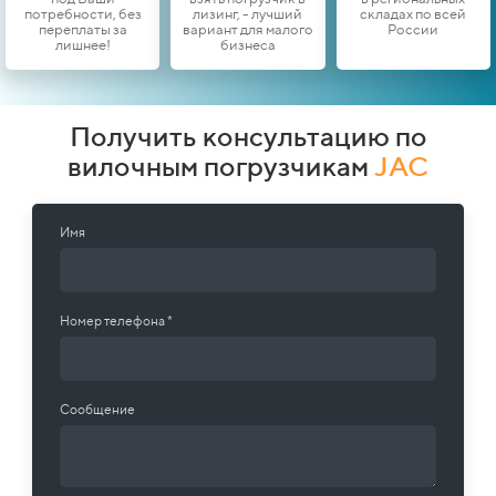
потребности, без
лизинг, - лучший
складах по всей
переплаты за
вариант для малого
России
лишнее!
бизнеса
Получить консультацию по
вилочным погрузчикам
JAC
Имя
Номер телефона *
Сообщение