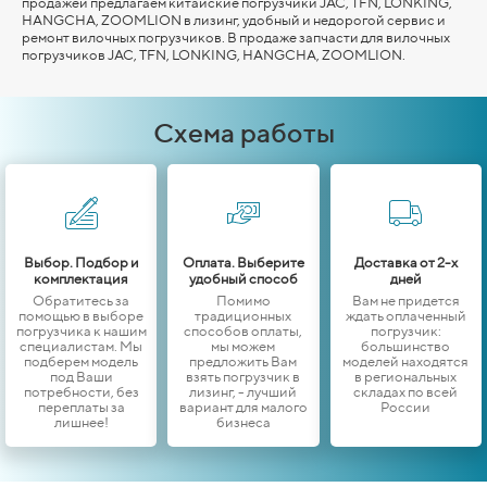
продажей предлагаем китайские погрузчики JAC, TFN, LONKING,
HANGCHA,
ZOOMLION
в лизинг, удобный и недорогой сервис и
ремонт вилочных погрузчиков. В продаже запчасти для вилочных
погрузчиков JAC, TFN, LONKING,
HANGCHA,
ZOOMLION
.
Схема работы
Выбор. Подбор и
Оплата. Выберите
Доставка от 2-х
комплектация
удобный способ
дней
Обратитесь за
Помимо
Вам не придется
помощью в выборе
традиционных
ждать оплаченный
погрузчика к нашим
способов оплаты,
погрузчик:
специалистам. Мы
мы можем
большинство
подберем модель
предложить Вам
моделей находятся
под Ваши
взять погрузчик в
в региональных
потребности, без
лизинг, - лучший
складах по всей
переплаты за
вариант для малого
России
лишнее!
бизнеса