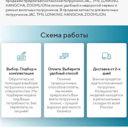
продажей предлагаем китайские погрузчики JAC, TFN, LONKING,
HANGCHA,
ZOOMLION
в лизинг, удобный и недорогой сервис и
ремонт вилочных погрузчиков. В продаже запчасти для вилочных
погрузчиков JAC, TFN, LONKING,
HANGCHA,
ZOOMLION
.
Схема работы
Выбор. Подбор и
Оплата. Выберите
Доставка от 2-х
комплектация
удобный способ
дней
Обратитесь за
Помимо
Вам не придется
помощью в выборе
традиционных
ждать оплаченный
погрузчика к нашим
способов оплаты,
погрузчик:
специалистам. Мы
мы можем
большинство
подберем модель
предложить Вам
моделей находятся
под Ваши
взять погрузчик в
в региональных
потребности, без
лизинг, - лучший
складах по всей
переплаты за
вариант для малого
России
лишнее!
бизнеса