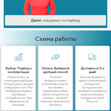
Данил
, специалист по подбору
Схема работы
Выбор. Подбор и
Оплата. Выберите
Доставка от 2-х
комплектация
удобный способ
дней
Обратитесь за
Помимо
Вам не придется
помощью в выборе
традиционных
ждать оплаченный
погрузчика к нашим
способов оплаты,
погрузчик:
специалистам. Мы
мы можем
большинство
подберем модель
предложить Вам
моделей находятся
под Ваши
взять погрузчик в
в региональных
потребности, без
лизинг, - лучший
складах по всей
переплаты за
вариант для малого
России
лишнее!
бизнеса