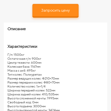
Запросить цену
Описание
Характеристики
Г/п: 1500кг
Остаточная г/п: 900кг
Центр тяжести: 600мм
Колесная база: 1167мм
Масса с акб: 495кг
Тип колес: Полиуретан
Размер ведущих колес: Φ210×70мм
Размер передних колес: Φ80×70мм
Количество колес: 1x+1/4
Ширина передней колеи: 522мм
Ширина задней колеи: 410/535мм
Высота сложенной мачты: 1995мм
Свободный ход: 0мм
Высота подъема: 3000мм
Высота выдвинутой мачты: 3424мм