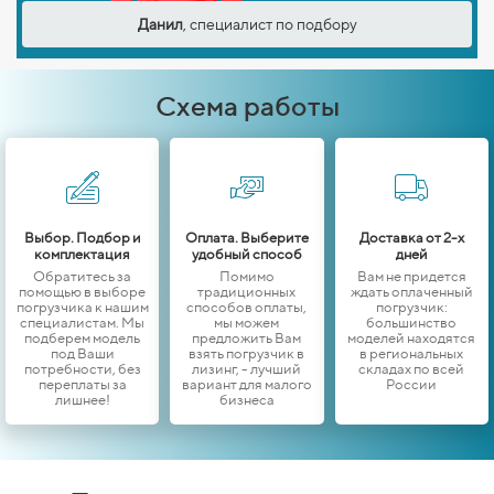
Данил
, специалист по подбору
Схема работы
Выбор. Подбор и
Оплата. Выберите
Доставка от 2-х
комплектация
удобный способ
дней
Обратитесь за
Помимо
Вам не придется
помощью в выборе
традиционных
ждать оплаченный
погрузчика к нашим
способов оплаты,
погрузчик:
специалистам. Мы
мы можем
большинство
подберем модель
предложить Вам
моделей находятся
под Ваши
взять погрузчик в
в региональных
потребности, без
лизинг, - лучший
складах по всей
переплаты за
вариант для малого
России
лишнее!
бизнеса