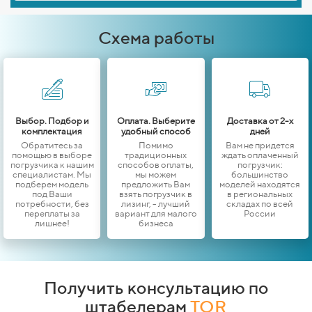
Схема работы
Выбор. Подбор и
Оплата. Выберите
Доставка от 2-х
комплектация
удобный способ
дней
Обратитесь за
Помимо
Вам не придется
помощью в выборе
традиционных
ждать оплаченный
погрузчика к нашим
способов оплаты,
погрузчик:
специалистам. Мы
мы можем
большинство
подберем модель
предложить Вам
моделей находятся
под Ваши
взять погрузчик в
в региональных
потребности, без
лизинг, - лучший
складах по всей
переплаты за
вариант для малого
России
лишнее!
бизнеса
Получить консультацию по
штабелерам
TOR