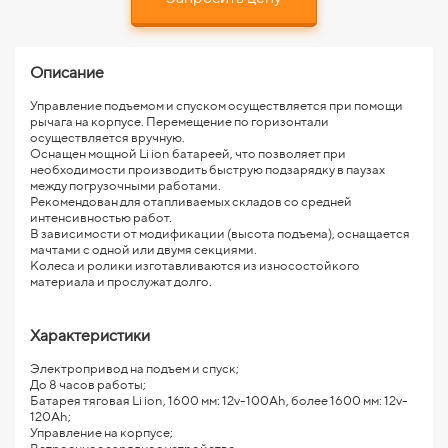
Описание
Управление подъемом и спуском осуществляется при помощи
рычага на корпусе. Перемещение по горизонтали
осуществляется вручную.
Оснащен мощной Li ion батареей, что позволяет при
необходимости производить быструю подзарядку в паузах
между погрузочными работами.
Рекомендован для отапливаемых складов со средней
интенсивностью работ.
В зависимости от модификации (высота подъема), оснащается
мачтами с одной или двумя секциями.
Колеса и ролики изготавливаются из износостойкого
материала и прослужат долго.
Характеристики
Электропривод на подъем и спуск;
До 8 часов работы;
Батарея тяговая Li ion, 1600 мм: 12v-100Ah, более 1600 мм: 12v-
120Ah;
Управление на корпусе;