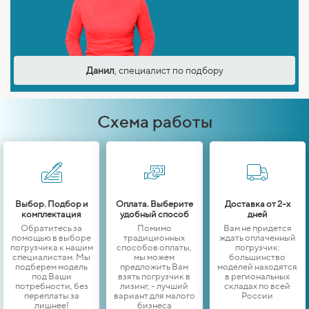
Данил
, специалист по подбору
Схема работы
Выбор. Подбор и
Оплата. Выберите
Доставка от 2-х
комплектация
удобный способ
дней
Обратитесь за
Помимо
Вам не придется
помощью в выборе
традиционных
ждать оплаченный
погрузчика к нашим
способов оплаты,
погрузчик:
специалистам. Мы
мы можем
большинство
подберем модель
предложить Вам
моделей находятся
под Ваши
взять погрузчик в
в региональных
потребности, без
лизинг, - лучший
складах по всей
переплаты за
вариант для малого
России
лишнее!
бизнеса