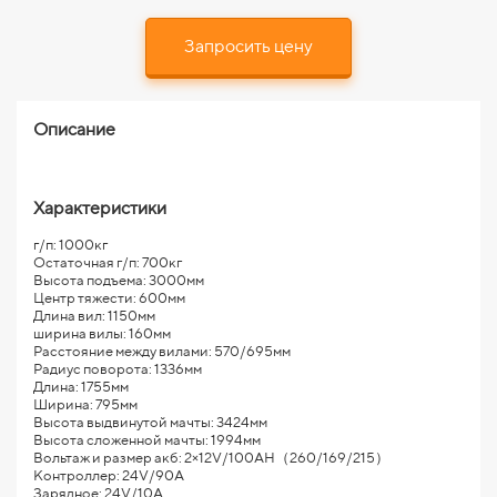
Запросить цену
Описание
Характеристики
г/п: 1000кг
Остаточная г/п: 700кг
Высота подъема: 3000мм
Центр тяжести: 600мм
Длина вил: 1150мм
ширина вилы: 160мм
Расстояние между вилами: 570/695мм
Радиус поворота: 1336мм
Длина: 1755мм
Ширина: 795мм
Высота выдвинутой мачты: 3424мм
Высота сложенной мачты: 1994мм
Вольтаж и размер акб: 2×12V/100AH（260/169/215）
Контроллер: 24V/90A
Зарядное: 24V/10A