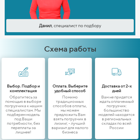
Данил
, специалист по подбору
Схема работы
Выбор. Подбор и
Оплата. Выберите
Доставка от 2-х
комплектация
удобный способ
дней
Обратитесь за
Помимо
Вам не придется
помощью в выборе
традиционных
ждать оплаченный
погрузчика к нашим
способов оплаты,
погрузчик:
специалистам. Мы
мы можем
большинство
подберем модель
предложить Вам
моделей находятся
под Ваши
взять погрузчик в
в региональных
потребности, без
лизинг, - лучший
складах по всей
переплаты за
вариант для малого
России
лишнее!
бизнеса